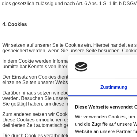
dies gesetzlich zulässig und nach Art. 6 Abs. 1 S. 1 lit. b DSGV
4. Cookies
Wir setzen auf unserer Seite Cookies ein. Hierbei handelt es s
gespeichert werden, wenn Sie unsere Seite besuchen. Cookies
In dem Cookie werden Informationen abgelegt, die sich jewei
unmittelbar Kenntnis von Ihrer Identität erhalten.
Der Einsatz von Cookies dient einerseits dazu, die Nutzung 
einzelne Seiten unserer Website bereits besucht haben. Dies
Zustimmung
Darüber hinaus setzen wir ebenfalls zur Optimierung der Benu
werden. Besuchen Sie unsere Seite erneut, um unsere Dienste
Sie getätigt haben, um diese nicht noch einmal eingeben zu 
Diese Webseite verwendet 
Zum anderen setzen wir Cookies ein, um die Nutzung unserer W
Wir verwenden Cookies, um I
Diese Cookies ermöglichen es uns, bei einem erneuten Besuch
und die Zugriffe auf unsere 
definierten Zeit automatisch gelöscht.
Website an unsere Partner fü
Die durch Cookies verarbeiteten Daten sind für die genannten Z