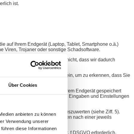
rlich ist.
 die auf Ihrem Endgerät (Laptop, Tablet, Smartphone o.ä.)
e Viren, Trojaner oder sonstige Schadsoftware.
ergeben. Dies bedeutet jedoch nicht, dass wir dadurch
ir sogenannte Session-Cookies ein, um zu erkennen, dass Sie
Über Cookies
mten festgelegten Zeitraum auf Ihrem Endgerät gespeichert
ereits bei uns waren und welche Eingaben und Einstellungen
 unseres Angebotes für Sie auszuwerten (siehe Ziff. 5).
 Medien anbieten zu können
 uns waren. Diese Cookies werden nach einer jeweils
hrer Verwendung unserer
 führen diese Informationen
tter nach Art. 6 Abs. 1 S. 1 lit. f DSGVO erforderlich.