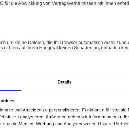
O für die Abwicklung von Vertragsverhältnissen mit Ihnen erforde
ich um kleine Dateien, die Ihr Browser automatisch erstellt und
 richten auf Ihrem Endgerät keinen Schaden an, enthalten kein
ls im Zusammenhang mit dem spezifisch eingesetzten Endgerät 
unseres Angebots für Sie angenehmer zu gestalten. So setzen w
e werden nach Verlassen unserer Seite automatisch gelöscht.
Details
tzerfreundlichkeit temporäre Cookies ein, die für einen bestim
 in Anspruch zu nehmen, wird automatisch erkannt, dass Sie b
müssen.
Cookies
ebsite statistisch zu erfassen und zum Zwecke der Optimierung
nhalte und Anzeigen zu personalisieren, Funktionen für soziale
 unserer Seite automatisch zu erkennen, dass Sie bereits bei
Website zu analysieren. Außerdem geben wir Informationen zu I
r soziale Medien, Werbung und Analysen weiter. Unsere Partner
wecke zur Wahrung unserer berechtigten Interessen sowie der Dri